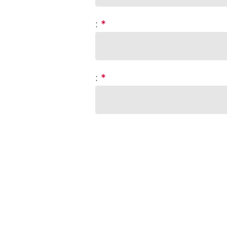
:
*
:
*