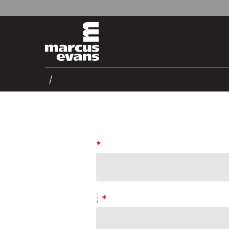
*
:
*