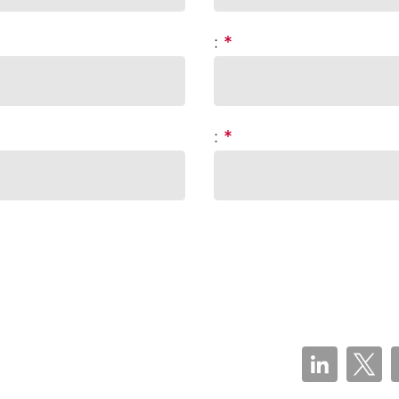
:
*
:
*